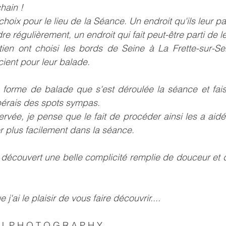
hain ! 
 choix pour le lieu de la Séance. Un endroit qu'ils leur par
re régulièrement, un endroit qui fait peut-être parti de leu
ien ont choisi les bords de Seine à La Frette-sur-Se
cient pour leur balade.
s forme de balade que s'est déroulée la séance et fais
pérais des spots sympas.
ervée, je pense que le fait de procéder ainsi les a aidé
er plus facilement dans la séance.
ai découvert une belle complicité remplie de douceur et 
j'ai le plaisir de vous faire découvrir....
 U  P H O T O G R A P H Y 