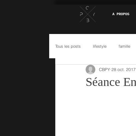
A PROPOS
Tous les posts
lifestyle
famille
CBPY
28 oct. 2017
Séance En