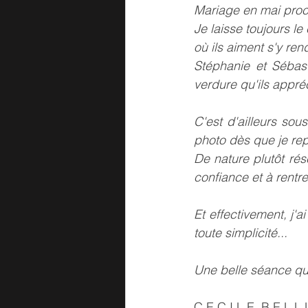
Mariage en mai proc
Je laisse toujours le
où ils aiment s'y rend
Stéphanie et Sébast
verdure qu'ils appré
C'est d'ailleurs sou
photo dès que je re
De nature plutôt rés
confiance et à rentr
Et effectivement, j'
toute simplicité...
Une belle séance que 
C E C I L E  B E L L