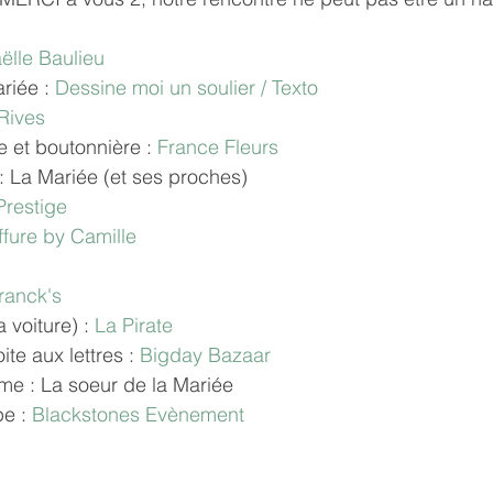
ëlle Baulieu
riée : 
Dessine moi un soulier
 / 
Texto
Rives
 et boutonnière : 
France Fleurs
 : La Mariée (et ses proches)
Prestige
ffure by Camille
ranck's
 voiture) : 
La Pirate
te aux lettres : 
Bigday Bazaar
me : La soeur de la Mariée
e : 
Blackstones Evènement