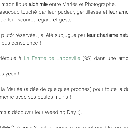
e magnifique 
alchimie
 entre Mariés et Photographe.
aucoup touché par leur pudeur, gentillesse et 
leur am
de leur sourire, regard et geste.
plutôt réservée, j'ai été subjugué par 
leur charisme nat
 pas conscience ! 
déroulé à 
La Ferme de Labbeville
 (95) dans une am
es yeux ! 
la Mariée (aidée de quelques proches) pour toute la déc
le-même avec ses petites mains !
mais découvrir leur Weeding Day :).
ERCI à vous 2, notre rencontre ne peut pas être un ha