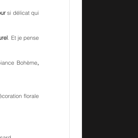
our
 si délicat qui 
urel
. Et je pense 
biance Bohème
, 
oration florale 
sard...