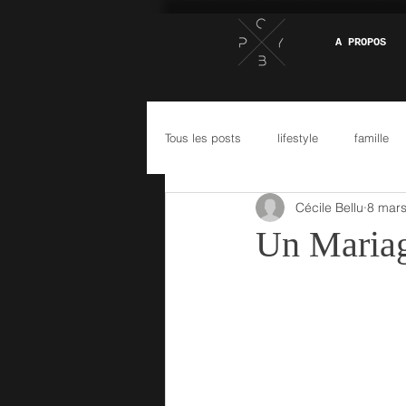
A PROPOS
Tous les posts
lifestyle
famille
Cécile Bellu
8 mar
Un Mariag