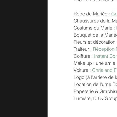
Robe de Mariée : 
Ga
Chaussures de la Ma
Costume du Marié : 
Bouquet de la Mariée
Fleurs et décoration
Traiteur : 
Réception 
Coiffure : 
Instant Coi
Make up : une amie
Voiture : 
Chris and F
Logo (à l'arrière de la
Location de l'urne Boi
Papeterie & Graphis
Lumière, DJ & Group