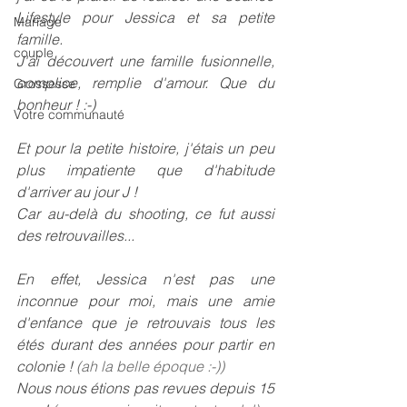
Lifestyle pour Jessica et sa petite 
Mariage
famille.
couple
J'ai découvert une famille fusionnelle, 
complice, remplie d'amour. Que du 
Grossesse
bonheur ! :-)
Votre communauté
Et pour la petite histoire, j'étais un peu 
plus impatiente que d'habitude 
d'arriver au jour J !
Car au-delà du shooting, ce fut aussi 
des retrouvailles... 
En effet, Jessica n'est pas une 
inconnue pour moi, mais une amie 
d'enfance que je retrouvais tous les 
étés durant des années pour partir en 
colonie !
 (ah la belle époque :-))
Nous nous étions pas revues depuis 15 