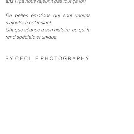
ans ! 
(ça nous rajeunit pas tout ça lol)
De belles émotions qui sont venues 
s'ajouter à cet instant.
Chaque séance a son histoire, ce qui la 
rend spéciale et unique.
B Y  C E C I L E  P H O T O G R A P H Y 